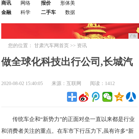
商讯
网络
报价
形体美
金融
科学
二手车
数据
广告
您的位置：
甘肃汽车网首页
>>
资讯
做全球化科技出行公司,长城汽
2020-08-02 15:40:05
来源：互联网
阅读：1412
车到底有什么打算?
传统车企和“新势力”的正面对垒一直以来都是行业
和消费者关注的重点。在车市下行压力下,虽有许多“新