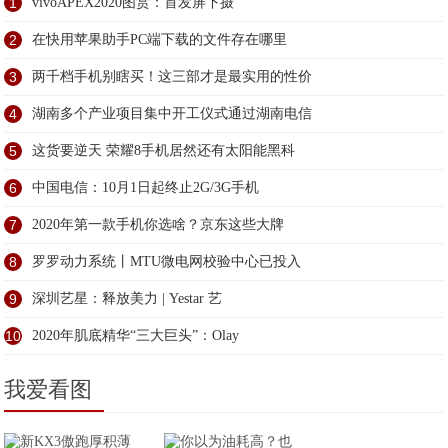
1
vivoAPEX2020图赏：首发屏下摄
2
在快用苹果助手PC端下载的文件存在哪里
3
两千档手机别瞎买！这三部才是最实用的性价
4
湖南多个产业项目集中开工仪式通过湖南电信
5
这货要逆天 荣耀8手机居然还有太阳能黑科
6
中国电信：10月1日起终止2G/3G手机
7
2020年第一款手机你选啥？京东这些大牌
8
罗罗动力系统丨MTU微电网校验中心已投入
9
深圳艺星：释放美力 | Yestar 艺
10
2020年肌底精华“三大巨头”：Olay
我爱看图