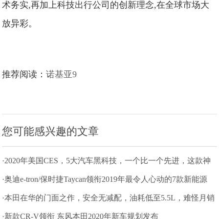
术务实,再加上科技出行公司的创新理念,在全球市场大
放异彩。
推荐阅读：
诺基亚9
您可能感兴趣的文章
·2020年美国CES，5大汽车黑科技，一个比一个先进，这款神
车已量产
·奥迪e-tron/保时捷Taycan领衔2019年最令人心动的7款新能源
·本田在华的门面之作，安全无减配，油耗低至5.5L，难怪月销
破2万
·新款CR-V领衔 东风本田2020年新车规划发布