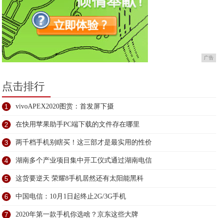
广告
点击排行
1
vivoAPEX2020图赏：首发屏下摄
2
在快用苹果助手PC端下载的文件存在哪里
3
两千档手机别瞎买！这三部才是最实用的性价
4
湖南多个产业项目集中开工仪式通过湖南电信
5
这货要逆天 荣耀8手机居然还有太阳能黑科
6
中国电信：10月1日起终止2G/3G手机
7
2020年第一款手机你选啥？京东这些大牌