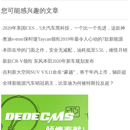
您可能感兴趣的文章
·2020年美国CES，5大汽车黑科技，一个比一个先进，这款神
车已量产
·奥迪e-tron/保时捷Taycan领衔2019年最令人心动的7款新能源
·本田在华的门面之作，安全无减配，油耗低至5.5L，难怪月销
破2万
·新款CR-V领衔 东风本田2020年新车规划发布
·吉利新大空间SUV VX11命名“豪越”，将于年内上市，轴距超
汉兰达
·全球新能源汽车销冠易主，比亚迪为何被特斯拉反超？