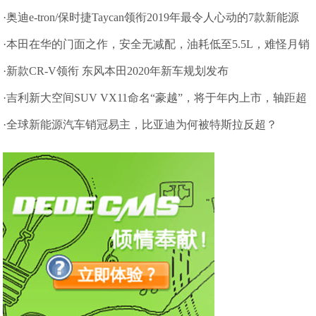
车已量产
·奥迪e-tron/保时捷Taycan领衔2019年最令人心动的7款新能源
·本田在华的门面之作，安全无减配，油耗低至5.5L，难怪月销
破2万
·新款CR-V领衔 东风本田2020年新车规划发布
·吉利新大空间SUV VX11命名“豪越”，将于年内上市，轴距超
汉兰达
·全球新能源汽车销冠易主，比亚迪为何被特斯拉反超？