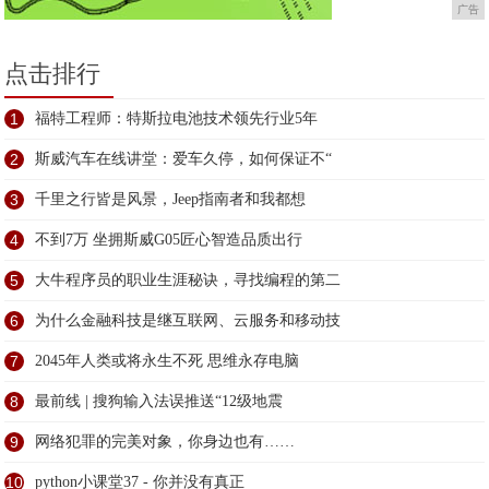
广告
点击排行
1
福特工程师：特斯拉电池技术领先行业5年
2
斯威汽车在线讲堂：爱车久停，如何保证不“
3
千里之行皆是风景，Jeep指南者和我都想
4
不到7万 坐拥斯威G05匠心智造品质出行
5
大牛程序员的职业生涯秘诀，寻找编程的第二
6
为什么金融科技是继互联网、云服务和移动技
7
2045年人类或将永生不死 思维永存电脑
8
最前线 | 搜狗输入法误推送“12级地震
9
网络犯罪的完美对象，你身边也有……
10
python小课堂37 - 你并没有真正