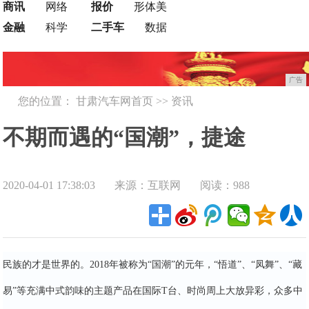
商讯
网络
报价
形体美
金融
科学
二手车
数据
广告
您的位置：
甘肃汽车网首页
>>
资讯
不期而遇的“国潮”，捷途
2020-04-01 17:38:03
来源：互联网
阅读：988
X70Coupe就是这么飒
民族的才是世界的。2018年被称为“国潮”的元年，“悟道”、“凤舞”、“藏
易”等充满中式韵味的主题产品在国际T台、时尚周上大放异彩，众多中