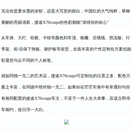
无论你是爱水墨的浓郁，还是大写意的留白，中国红的大气纯粹，翠柳
黄鹂的亮丽清新，捷途X70coupe的色彩都能“深得你的欢心”
从车身、大灯、轮毂、卡钳等颜色到车顶、格栅、后视镜、扰流板、行
李架、前/后保下饰板、裙护板等造型，全面丰富的个性定制化方案也能
彰显您与众不同的个人标签。
就如同独一无二的艺术品，捷途X70coupe可定制化的位置之多、配色方
案之丰富，在同级中绝对独一无二。如果你在茫茫车海中有幸遇到与你
有相同配置的捷途X70coupe车主，不亚于一件人生大幸事，应该立即停
车相约，改日浮一大白。