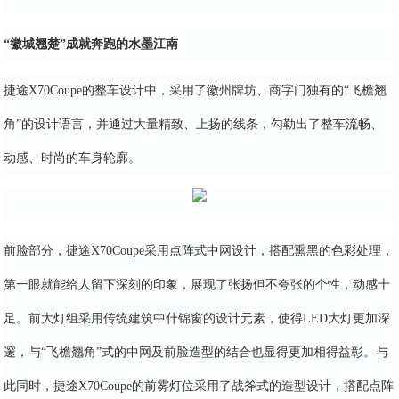
“徽城翘楚”成就奔跑的水墨江南
捷途X70Coupe的整车设计中，采用了徽州牌坊、商字门独有的“飞檐翘
角”的设计语言，并通过大量精致、上扬的线条，勾勒出了整车流畅、
动感、时尚的车身轮廓。
前脸部分，捷途X70Coupe采用点阵式中网设计，搭配熏黑的色彩处理，
第一眼就能给人留下深刻的印象，展现了张扬但不夸张的个性，动感十
足。前大灯组采用传统建筑中什锦窗的设计元素，使得LED大灯更加深
邃，与“飞檐翘角”式的中网及前脸造型的结合也显得更加相得益彰。与
此同时，捷途X70Coupe的前雾灯位采用了战斧式的造型设计，搭配点阵