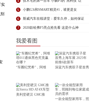
4
技术宅的第一台车 小鹏P5的“黑科技”让
可实
5
小鹏G3i和SMART精灵#1，谁更是女
识别
6
斯威汽车在线讲堂：爱车久停，如何保证
不“
7
2020款哈弗F5亮点抢先看 这是什么神
我爱看图
安
“车圈纪梵希”，阿维
深蓝汽车携双子星首秀
美利坚硬汉 GMC推
一款全能型家用车，照