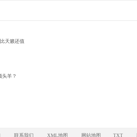
0L比天籁还值
领头羊？
们
联系我们
XML地图
网站地图
TXT