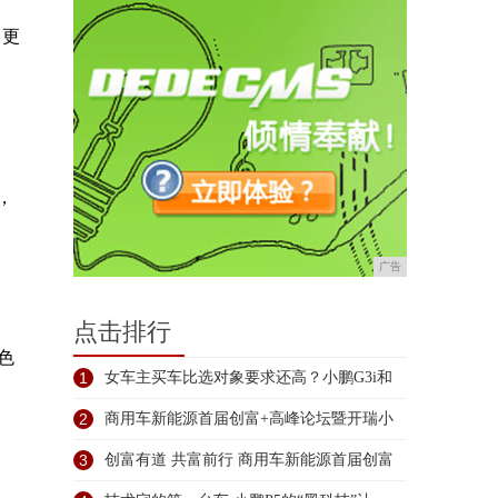
，更
，
广告
点击排行
色
1
女车主买车比选对象要求还高？小鹏G3i和
2
商用车新能源首届创富+高峰论坛暨开瑞小
象
3
创富有道 共富前行 商用车新能源首届创富