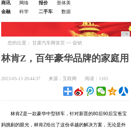
商讯
网络
报价
形体美
金融
科学
二手车
数据
广告
您的位置：
甘肃汽车网首页
>>
促销
林肯Z，百年豪华品牌的家庭用
2023-05-13 20:44:37
来源：互联网
阅读：1165
车解决方案
林肯Z是一款豪华中型轿车，针对新晋的80后90后宝爸宝
妈挑剔的眼光，林肯Z给出了这份卓越的解决方案，无论是外