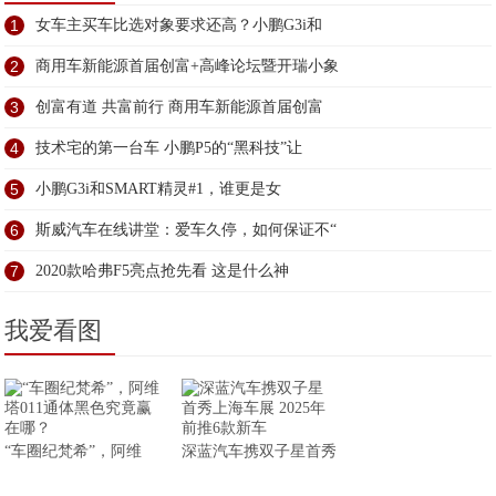
1
女车主买车比选对象要求还高？小鹏G3i和
2
商用车新能源首届创富+高峰论坛暨开瑞小象
3
创富有道 共富前行 商用车新能源首届创富
4
技术宅的第一台车 小鹏P5的“黑科技”让
5
小鹏G3i和SMART精灵#1，谁更是女
6
斯威汽车在线讲堂：爱车久停，如何保证不“
7
2020款哈弗F5亮点抢先看 这是什么神
我爱看图
“车圈纪梵希”，阿维
深蓝汽车携双子星首秀