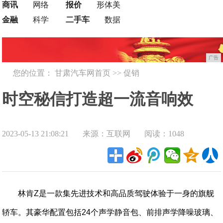
商讯
网络
报价
形体美
金融
科学
二手车
数据
广告
您的位置：
甘肃汽车网首页
>>
促销
时空秘信打造超一流音响效
2023-05-13 21:08:21
来源：互联网
阅读：1048
果，林肯Z让人沉浸其中
林肯Z是一款集先进技术和高品质驾驶体验于一身的旗舰
轿车。其豪华配置包括24个声学静音包、前排声学降噪玻璃、