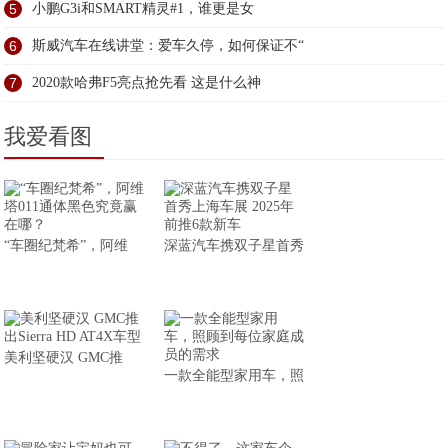
5
小鹏G3i和SMART精灵#1，谁更是女
6
斯威汽车在线讲堂：爱车久停，如何保证不“
7
2020款哈弗F5亮点抢先看 这是什么神
我爱看图
“车圈纪梵希”，阿维
深蓝汽车携双子星首秀
美利坚硬汉 GMC推
一款全能型家用车，照