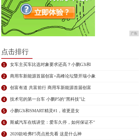
广告
点击排行
1
女车主买车比选对象要求还高？小鹏G3i和
2
商用车新能源首届创富+高峰论坛暨开瑞小象
3
创富有道 共富前行 商用车新能源首届创富
4
技术宅的第一台车 小鹏P5的“黑科技”让
5
小鹏G3i和SMART精灵#1，谁更是女
6
斯威汽车在线讲堂：爱车久停，如何保证不“
7
2020款哈弗F5亮点抢先看 这是什么神