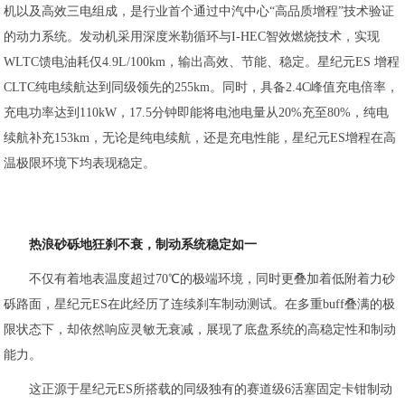
机以及高效三电组成，是行业首个通过中汽中心“高品质增程”技术验证
的动力系统。发动机采用深度米勒循环与I-HEC智效燃烧技术，实现
WLTC馈电油耗仅4.9L/100km，输出高效、节能、稳定。星纪元ES 增程
CLTC纯电续航达到同级领先的255km。同时，具备2.4C峰值充电倍率，
充电功率达到110kW，17.5分钟即能将电池电量从20%充至80%，纯电
续航补充153km，无论是纯电续航，还是充电性能，星纪元ES增程在高
温极限环境下均表现稳定。
热浪砂砾地狂刹不衰，制动系统稳定如一
不仅有着地表温度超过70℃的极端环境，同时更叠加着低附着力砂
砾路面，星纪元ES在此经历了连续刹车制动测试。在多重buff叠满的极
限状态下，却依然响应灵敏无衰减，展现了底盘系统的高稳定性和制动
能力。
这正源于星纪元ES所搭载的同级独有的赛道级6活塞固定卡钳制动