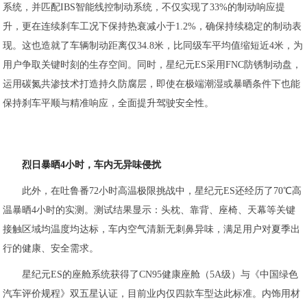
系统，并匹配IBS智能线控制动系统，不仅实现了33%的制动响应提
升，更在连续刹车工况下保持热衰减小于1.2%，确保持续稳定的制动表
现。这也造就了车辆制动距离仅34.8米，比同级车平均值缩短近4米，为
用户争取关键时刻的生存空间。同时，星纪元ES采用FNC防锈制动盘，
运用碳氮共渗技术打造持久防腐层，即使在极端潮湿或暴晒条件下也能
保持刹车平顺与精准响应，全面提升驾驶安全性。
烈日暴晒4小时，车内无异味侵扰
此外，在吐鲁番72小时高温极限挑战中，星纪元ES还经历了70℃高
温暴晒4小时的实测。测试结果显示：头枕、靠背、座椅、天幕等关键
接触区域均温度均达标，车内空气清新无刺鼻异味，满足用户对夏季出
行的健康、安全需求。
星纪元ES的座舱系统获得了CN95健康座舱（5A级）与《中国绿色
汽车评价规程》双五星认证，目前业内仅四款车型达此标准。内饰用材