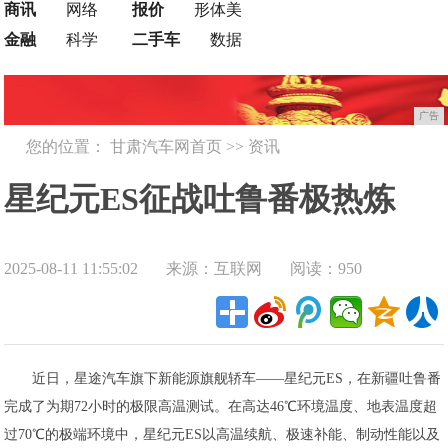
商讯
网络
报价
形体美
金融
科学
二手车
数据
广告
您的位置：
甘肃汽车网首页
>>
资讯
星纪元ES征战吐鲁番极热炼
2025-08-11 11:55:02
来源：互联网
阅读：950
狱，硬核实力无惧高温考验
近日，星途汽车旗下新能源旗舰轿车——星纪元ES，在新疆吐鲁番
完成了为期72小时的极限高温测试。在高达46℃环境温度、地表温度超
过70℃的极端环境中，星纪元ES以高温续航、极速补能、制动性能以及