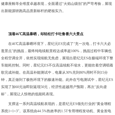
健康座舱等全维度卓越表现，全面通过“火焰山级别”的严苛考验，展现
出新能源轿跑高品质新标杆的硬核实力。
顶着46℃高温暴晒，
却
轻松打卡吐鲁番六大景点
在46℃高温暴晒环境下，星纪元ES完成了“充一次电，打卡六大必
逛景点”的挑战，最终纯电续航里程达成率超100%，挑战过程中车辆也
全程空调全开，依然实现续航无焦虑，展现出星纪元ES在极端环境下整
车能耗控制。同时，星纪元ES不仅高温续航不缩水，更能吹着空调唱着
歌完成补能。在高温补能测试中，电量从30%充到80%用时不到15分
钟，真正做到了极热环境下的极速补能。此外在亏电测试中，星纪元ES
实现了加60元油即刻返现50元，经济性超越用户预期，再次“反向虚
标”，展现让人惊艳的低能耗表现。
支撑这一系列高温续航表现的，是星纪元ES领先行业的“黄金增程
系统1+1+3”。该系统由44.5%热效率的1.5T专用增程发动机、黄金发电