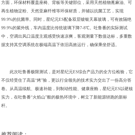
方面，环保材料覆盖座椅、背板等关键部位，采用天然植物蓖麻油、可
再生植物淀粉、天然亚麻纤维等环保材质，并辅以抗菌工艺，实现
99.9%的抗菌率。同时，星纪元ES配备双层镀银天幕玻璃，可有效隔绝
99.9%的紫外线，车内温度比传统玻璃下降7-8℃。吐鲁番的实际测试
中，空调出风口温度主观感受快速凉爽，客观测量下数值达标，多重数
据支持其空调系统在极端高温下依旧高效运行，确保乘坐舒适。
此次吐鲁番极限测试，是对星纪元ES综合产品力的全方位检验，它
不仅经受住了高温“烤”验，更以行业领先的技术实力交出了一份高分答
卷。从高温续航、极速补能，到制动性能、健康座舱，星纪元ES以硬核
实力，在吐鲁番“火焰山”般的极热环境中，树立了新能源轿跑的新标
杆。
推荐阅读：