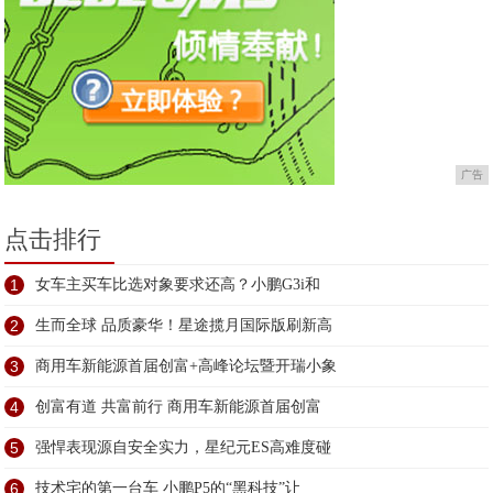
广告
点击排行
1
女车主买车比选对象要求还高？小鹏G3i和
2
生而全球 品质豪华！星途揽月国际版刷新高
3
商用车新能源首届创富+高峰论坛暨开瑞小象
4
创富有道 共富前行 商用车新能源首届创富
5
强悍表现源自安全实力，星纪元ES高难度碰
6
技术宅的第一台车 小鹏P5的“黑科技”让