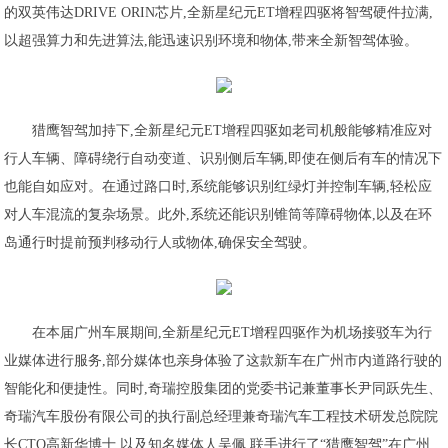
的双英伟达DRIVE ORIN芯片,全新星纪元ET增程四驱将智驾硬件拉满,
以超强算力和先进算法,能迅速识别环境和物体,带来全新智驾体验。
猎鹰智驾加持下,全新星纪元ET增程四驱如老司机般能够精准应对
行人车辆、障碍绕行自动变道、识别侧后车辆,即使在侧后有车的情况下
也能自如应对。在通过路口时,系统能够识别红绿灯并控制车辆,轻松应
对人车混流的复杂场景。此外,系统还能识别锥筒等障碍物体,以及在环
岛通行时提前预判移动行人或物体,确保安全驾驶。
在本届广州车展期间,全新星纪元ET增程四驱作为机场接驳车为行
业媒体进行服务,部分媒体也亲身体验了这款新车在广州市内道路行驶的
智能化和便捷性。同时,奇瑞控股集团的党委书记兼董事长尹同跃先生、
奇瑞汽车股份有限公司的执行副总经理兼奇瑞汽车工程技术研发总院院
长CTO高新华博士,以及知名媒体人吴佩,联手进行了“猎鹰智驾”在广州