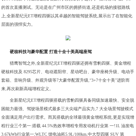
的首次直播测试。无论是在广州市区的拥挤街道,还是机场的接驳路线
上,全新星纪元ET增程四驱以其卓越的智能驾驶系统,展示出了在智能化
层面的强悍实力。
硬核科技与豪华配置 打造十全十美高端座驾
猎鹰智驾之外,全新星纪元ET增程四驱还拥有雪豹四驱、黄金增程
硬核科技及 8295芯片、电动遮阳帘、星动吧台、豪华座椅升级、电动手
套箱、音响升级、外观升级等7大豪华配置升级,“3+7十全十美”进阶而
来,再次刷新高端增程定义。
全新星纪元ET增程四驱搭载的雪豹四驱具备同级加速最快、安全脱
困能力最强、驾驶场景模式最多三大尖端产品实力,7 大全场景驾驶模式
全面满足用户出行需求。而其搭载的全球最强黄金增程系统,更是实现增
程行业三个第一:搭载 44.5%热效率增程专用发动机行业第 一!1L 油发电
3.67kWh行业第一;WLTC 馈电油耗5.9L/100km,中大型四驱 SUV 第