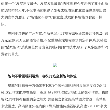
处在一个“发展速度最快、发展质量最高”的时期,在今年迎来了其全面新
能源转型的元年,不仅电动化取得了显著成就,在智能化层面也展现出强
大的竞争力,践行了“智能化不客气”的宣言,成功跻身智能驾驶第一梯
队。
在刚刚过去的广州车展,全新星纪元ET增程四驱正式开启预售,24.98
万元至29.98万元的预售价格,不仅重塑高端增程市场的定价体系,其搭载
的“猎鹰智驾”系统更是凭借出色的端到端智驾技术,吸引了众多媒体和消
费者的目光。
智驾不看图
端到端第一梯队打造全新智驾体验
猎鹰的眼睛每平方毫米有100万个感光细胞,瞬时反应速度仅为0.45
秒,这让猎鹰能够在高空、高速飞行时精准锁定地面上的微小猎物。猎鹰
智驾,同样拥有精准的定位能力,凭借包含超远距高精激光雷达、高精毫
米波雷达、高清摄像头在内的30颗高性能传感器以及高达508TOPS算力