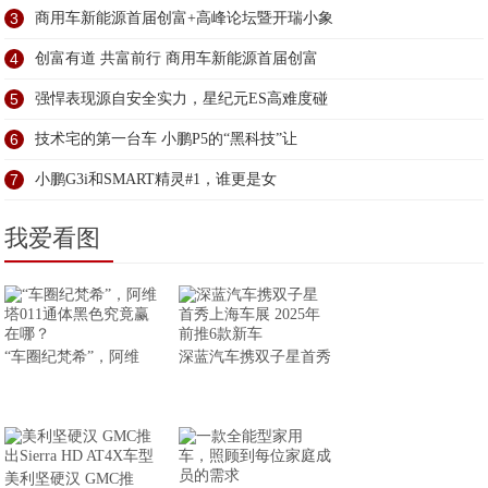
3
商用车新能源首届创富+高峰论坛暨开瑞小象
4
创富有道 共富前行 商用车新能源首届创富
5
强悍表现源自安全实力，星纪元ES高难度碰
6
技术宅的第一台车 小鹏P5的“黑科技”让
7
小鹏G3i和SMART精灵#1，谁更是女
我爱看图
“车圈纪梵希”，阿维
深蓝汽车携双子星首秀
美利坚硬汉 GMC推