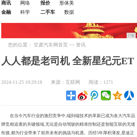
商讯
网络
报价
形体美
金融
科学
二手车
数据
广告
您的位置：
甘肃汽车网首页
>>
资讯
人人都是老司机 全新星纪元ET
2024-11-25 10:29:18
来源：互联网
阅读：1271
增程四驱端到端无图智驾来
了！
在当今汽车行业的激烈竞争中,端到端技术的革新已成为各大汽车品
牌竞相追逐的关键领域,无论是自动驾驶的精准控制还是智能互联的无缝
衔接,都为行业带来了前所未有的挑战与机遇。历经5年厚积薄发,星途正