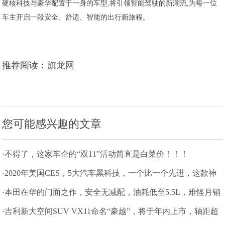
硬核科技与豪华配置于一身的车型,将引领智能驾驶的新潮流,为每一位
车主开启一段安全、舒适、智能的出行新旅程。
推荐阅读：
旗龙网
您可能感兴趣的文章
·不得了，这家车企的“双11”活动简直是白菜价！！！
·2020年美国CES，5大汽车黑科技，一个比一个先进，这款神
车已量产
·本田在华的门面之作，安全无减配，油耗低至5.5L，难怪月销
破2万
·吉利新大空间SUV VX11命名“豪越”，将于年内上市，轴距超