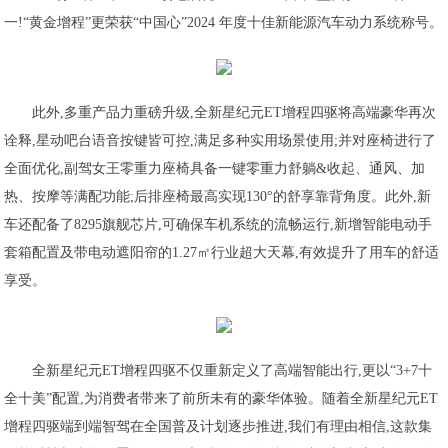
一!“黄金增程”更荣获“中国心”2024 年度十佳新能源汽车动力系统称号。
此外,多重产品力重磅升级,全新星纪元ET增程四驱将高端豪华再次
诠释,星动吧台语音按键皆可控,满足多种实用场景使用;并对座椅进行了
全面优化,副驾女王零重力座椅具备一键零重力舒躺&收起、通风、加
热、按摩等满配功能;后排座椅最高实现130°的舒享靠背角度。此外,新
车还配备了8295旗舰芯片,可确保车机系统的流畅运行,新增智能电动手
套箱配置及带电动遮阳帘的1.27㎡行业超大天幕,有效提升了用车的舒适
享受。
全新星纪元ET增程四驱不仅重新定义了高端智能出行,更以“3+7十
全十美”配置,为消费者带来了前所未有的豪华体验。随着全新星纪元ET
增程四驱端到端智驾在全国普及计划逐步推进,我们有理由相信,这款集