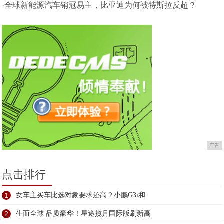
汉兰达
·全球新能源汽车销冠易主，比亚迪为何被特斯拉反超？
广告
点击排行
1
女车主买车比选对象要求还高？小鹏G3i和
2
生而全球 品质豪华！星途揽月国际版刷新高