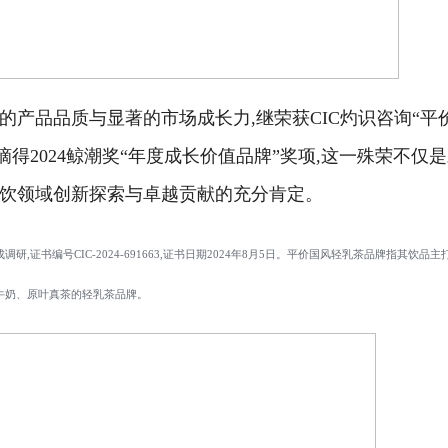
的产品品质与显著的市场成长力,继荣获CIC灼识咨询“平
摘得2024鲸潮奖“年度成长价值品牌”奖项,这一殊荣不仅
茶饮领域创新探索与卓越贡献的充分肯定。
研,证书编号CIC-2024-691663,证书日期2024年8月5日。平价国风轻乳茶品牌指其饮品主
真牛奶、原叶真茶的轻乳茶品牌。