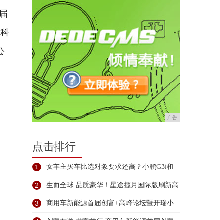
五届
计科
公
广告
点击排行
1
女车主买车比选对象要求还高？小鹏G3i和
2
生而全球 品质豪华！星途揽月国际版刷新高
3
商用车新能源首届创富+高峰论坛暨开瑞小