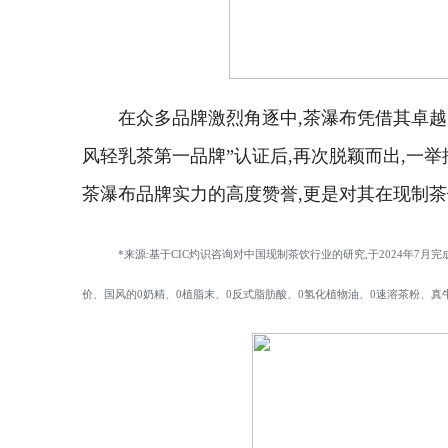
在众多品牌激烈角逐中,茶瀑布凭借其卓越
风轻乳茶第一品牌”认证后,再次脱颖而出,
一举
茶瀑布品牌实力的高度赞誉,更是对其在现制
*来源:基于CIC灼识咨询对中国现制茶饮行业的研究,于2024年7月完成调
价、国风的0奶精、0植脂末、0反式脂肪酸、0氢化植物油、0速溶茶粉、