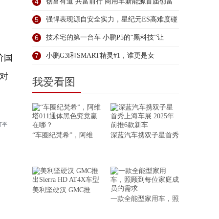
象
4
创富有道 共富前行 商用车新能源首届创富
5
强悍表现源自安全实力，星纪元ES高难度碰
6
技术宅的第一台车 小鹏P5的“黑科技”让
7
小鹏G3i和SMART精灵#1，谁更是女
价国
是对
我爱看图
打平
“车圈纪梵希”，阿维
深蓝汽车携双子星首秀
美利坚硬汉 GMC推
一款全能型家用车，照